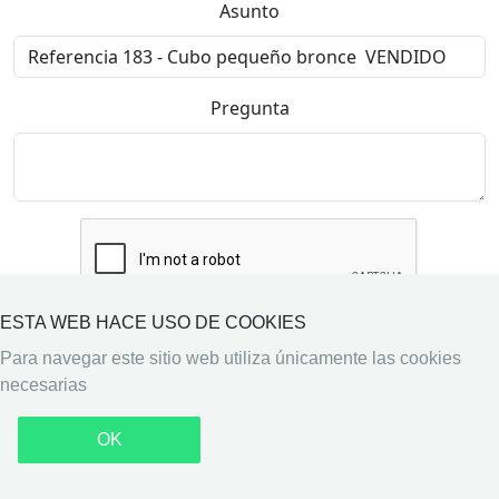
Asunto
Pregunta
ESTA WEB HACE USO DE COOKIES
Enviar
Para navegar este sitio web utiliza únicamente las cookies
necesarias
Copyright © 2026 Mil Antigüedades
Privacidad
·
Arriba
Términos y condiciones
OK